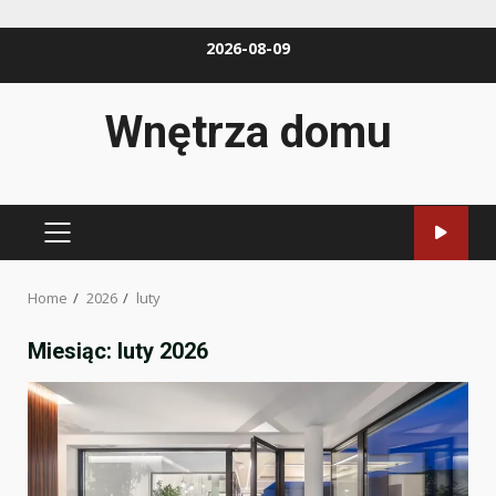
Skip
2026-08-09
to
content
Wnętrza domu
PRIMARY
MENU
Home
2026
luty
Miesiąc:
luty 2026