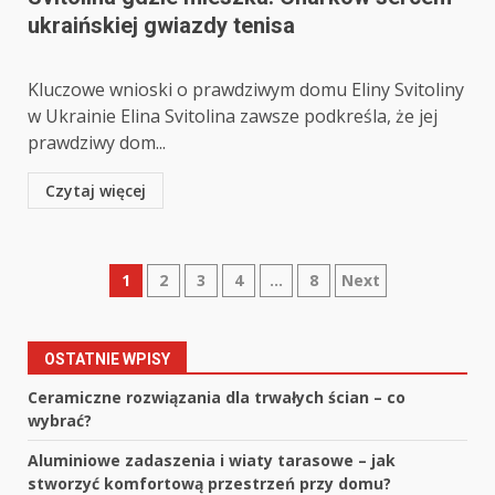
ukraińskiej gwiazdy tenisa
Kluczowe wnioski o prawdziwym domu Eliny Svitoliny
w Ukrainie Elina Svitolina zawsze podkreśla, że jej
prawdziwy dom...
Czytaj więcej
Stronicowanie
1
2
3
4
…
8
Next
wpisów
OSTATNIE WPISY
Ceramiczne rozwiązania dla trwałych ścian – co
wybrać?
Aluminiowe zadaszenia i wiaty tarasowe – jak
stworzyć komfortową przestrzeń przy domu?