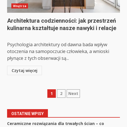
Wnętrza
Architektura codzienności: jak przestrzeń
kulinarna kształtuje nasze nawyki i relacje
Psychologia architektury od dawna bada wpływ
otoczenia na samopoczucie człowieka, a wnioski
płynące z tych obserwacji są...
Czytaj więcej
Stronicowanie
1
2
Next
wpisów
OSTATNIE WPISY
Ceramiczne rozwiązania dla trwałych ścian – co