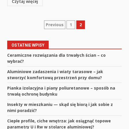
Czytaj więcej
Stronicowanie
Previous
1
2
wpisów
OSTATNIE WPISY
Ceramiczne rozwiązania dla trwałych ścian – co
wybrać?
Aluminiowe zadaszenia i wiaty tarasowe – jak
stworzyć komfortową przestrzeń przy domu?
Pianka izolacyjna i piany poliuretanowe – sposób na
trwałą ochronę budynku
Insekty w mieszkaniu — skąd się biorą i jak sobie z
nimi poradzić?
Ciepłe profile, ciche wnętrza: jak osiągnąć topowe
parametry U i Rw w stolarce aluminiowej?