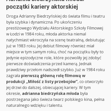
początki kariery aktorskiej
Droga Adrianny Biedrzyńskiej do świata filmu i teatru
była szybka i dynamiczna. Po ukończeniu
prestiżowego Wydziału Aktorskiego Szkoły Filmowej
w Łodzi w 1984 roku, młoda aktorka niemal
natychmiast wkroczyła na scenę teatralną, debiutując
już w 1983 roku. Jej debiut filmowy również miał
miejsce w tym samym roku, choć na początku były to
jedynie epizodyczne role, które pozwoliły jej zdobyć
pierwsze doświadczenia przed kamerą. Jednak
prawdziwy przełom nadszedł szybko. Już w 1984 roku
zagrała
pierwszą główną rolę filmową w
produkcji „Miłość z listy przebojów”
, co otworzyło
jej drzwi do dalszej, obiecującej kariery. W tym
okresie,
adrianna biedrzyńska młoda
była
postrzegana jako świeża twarz polskiego kina, pełna
naturalnego wdzięku i talentu.