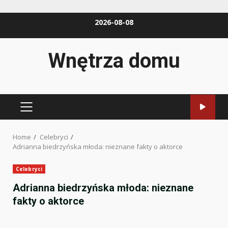
Skip
2026-08-08
to
content
Wnętrza domu
PRIMARY
MENU
Home
Celebryci
Adrianna biedrzyńska młoda: nieznane fakty o aktorce
Celebryci
Adrianna biedrzyńska młoda: nieznane
fakty o aktorce