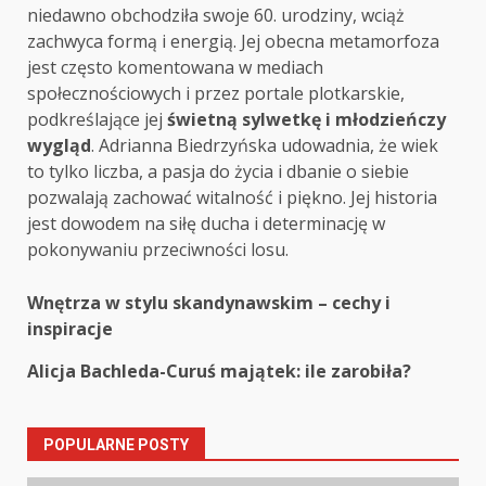
niedawno obchodziła swoje 60. urodziny, wciąż
zachwyca formą i energią. Jej obecna metamorfoza
jest często komentowana w mediach
społecznościowych i przez portale plotkarskie,
podkreślające jej
świetną sylwetkę i młodzieńczy
wygląd
. Adrianna Biedrzyńska udowadnia, że wiek
to tylko liczba, a pasja do życia i dbanie o siebie
pozwalają zachować witalność i piękno. Jej historia
jest dowodem na siłę ducha i determinację w
pokonywaniu przeciwności losu.
Post
Wnętrza w stylu skandynawskim – cechy i
inspiracje
navigation
Alicja Bachleda-Curuś majątek: ile zarobiła?
POPULARNE POSTY