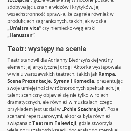
szczęścia”
, gdzie wcielała się w złożone postacie,
zdobywając uznanie widzów i krytyków. Jej
wszechstronność sprawiła, że zagrała również w
produkcjach zagranicznych, takich jak włoska
„Un’altra vita”
czy niemiecko-węgierski
„Hanussen”
.
Teatr: występy na scenie
Teatr stanowił dla Adrianny Biedrzyńskiej ważny
element jej artystycznej drogi. Aktorka występowała
w wielu warszawskich teatrach, takich jak
Rampa,
Scena Prezentacje, Syrena i Komedia
, prezentując
swoje umiejętności w różnorodnych spektaklach. Jej
talent sceniczny objawiał się nie tylko w rolach
dramatycznych, ale również w musicalach, czego
przykładem jest udział w
„Pchle Szachrajce”
. Poza
scenami repertuarowymi, aktorka była również
związana z
Teatrem Telewizji
, gdzie stworzyła
wiele poruszających kreacji, docierając do szerokiej