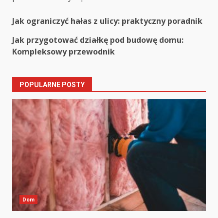
Post
Jak ograniczyć hałas z ulicy: praktyczny poradnik
navigation
Jak przygotować działkę pod budowę domu:
Kompleksowy przewodnik
POPULARNE POSTY
Dom