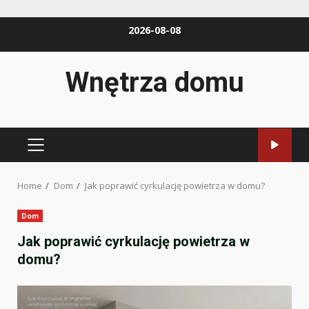
Skip
2026-08-08
to
content
Wnętrza domu
PRIMARY
MENU
Home
Dom
Jak poprawić cyrkulację powietrza w domu?
Dom
Jak poprawić cyrkulację powietrza w
domu?