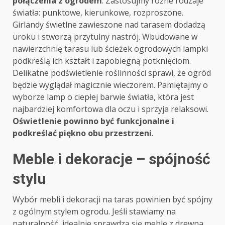
połączenia z ogrodem
. Zastosujmy różne rodzaje
światła: punktowe, kierunkowe, rozproszone.
Girlandy świetlne zawieszone nad tarasem dodadzą
uroku i stworzą przytulny nastrój. Wbudowane w
nawierzchnię tarasu lub ścieżek ogrodowych lampki
podkreślą ich kształt i zapobiegną potknięciom.
Delikatne podświetlenie roślinności sprawi, że ogród
będzie wyglądał magicznie wieczorem. Pamiętajmy o
wyborze lamp o ciepłej barwie światła, która jest
najbardziej komfortowa dla oczu i sprzyja relaksowi.
Oświetlenie powinno być funkcjonalne i
podkreślać piękno obu przestrzeni
.
Meble i dekoracje – spójność
stylu
Wybór mebli i dekoracji na taras powinien być spójny
z ogólnym stylem ogrodu. Jeśli stawiamy na
naturalność, idealnie sprawdzą się meble z drewna,