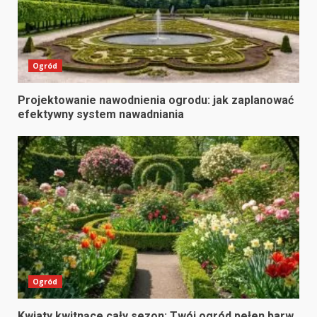
Ogród
Projektowanie nawodnienia ogrodu: jak zaplanować
efektywny system nawadniania
Ogród
Kwiaty kwitnące cały sezon: Twój ogród pełen barw