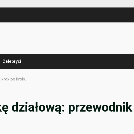
Celebryci
k krok po kroku
kę działową: przewodnik