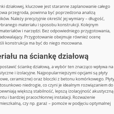
ki działowej, kluczowe jest staranne zaplanowanie całego
 nowa przegroda, powinna być poprzedzona analizą
ów. Należy precyzyjnie określić jej wymiary – długość,
ybranego materiału i sposobu konstrukcji. Kolejnym
ateriałów i narzędzi. Bez odpowiedniego przygotowania,
zadowalający. Przygotowanie obejmuje również ocenę
jeśli konstrukcja ma być do niego mocowana.
iału na ściankę działową
 postawić ściankę działową, a wybór ten znacząco wpływa na
tyczne i izolacyjne. Najpopularniejszymi opcjami są płyty
owe, ceramiczne) oraz bloczki z betonu komórkowego. Płyt
stosunkowo niedrogie, co czyni je idealnym rozwiązaniem do
apewniają większą stabilność, lepszą izolacyjność akustyczną
tu i bardziej pracochłonnej instalacji. Rozważenie
ń mieszkalną, czy np. garaż – pomoże w podjęciu optymalnej