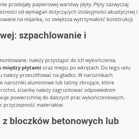
nie przebijały papierowej warstwy płyty. Płyty zazwyczaj
eżności od wymagań dotyczących izolacyjności akustycznej i
owane na mijankę, co zwiększa wytrzymałość konstrukcji.
wej: szpachlowanie i
montowane, należy przystąpić do ich wykończenia.
ń między płytami
oraz miejsc po wkrętach. Do tego celu
u należy przeszlifować na gładko. W narożnikach
e narożniki aluminiowe lub taśmy zbrojące, które
erzchni, ściankę należy zagruntować odpowiednim
uje powierzchnię do dalszych prac wykończeniowych,
ąc przyczepność materiałów.
 z bloczków betonowych lub