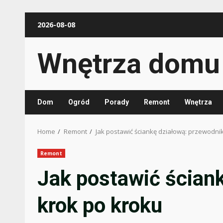
Skip
2026-08-08
to
content
Wnętrza domu
Dom
Ogród
Porady
Remont
Wnętrza
Home
Remont
Jak postawić ściankę działową: przewodni
Remont
Jak postawić ścian
krok po kroku