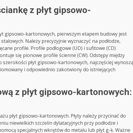
ściankę z płyt gipsowo-
łyt gipsowo-kartonowych, pierwszym etapem budowy jest
li stalowych. Należy precyzyjnie wyznaczyć na podłodze,
ręcane profile. Profile podłogowe (UD) i sufitowe (CD)
ontuje się pionowe profile ścienne (CW). Odstępy między
 szerokości płyt gipsowo-kartonowych, najczęściej wynosz
poziomowany i odpowiednio zakotwiony do istniejących
ową z płyt gipsowo-kartonowych:
żu płyt gipsowo-kartonowych. Płyty należy przycinać do
u niewielkich szczelin dylatacyjnych przy podłodze i
za pomocą specjalnych wkrętów do metalu lub płyt g-k. Ważne