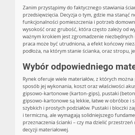
Zanim przystąpimy do faktycznego stawiania ścian
przedsięwzięcia. Decyzja o tym, gdzie ma stanąć
funkcjonalności pomieszczenia i potrzeb domownik
wysokość oraz grubość, która często zależy od w
ważnym krokiem jest zgromadzenie niezbędnych m
praca może być utrudniona, a efekt końcowy nie
podłoża, na którym stanie ścianka, oraz stropu, 
Wybór odpowiedniego mater
Rynek oferuje wiele materiałów, z których można
sposób jej wykonania, koszt oraz właściwości akus
gipsowo-kartonowe (karton-gips), pustaki (beton
gipsowo-kartonowe są lekkie, łatwe w obróbce i 
szybkich i prostych podziałów. Pustaki i bloczki z
i termiczną, ale wymagają solidniejszego fundamen
przeznaczenia ścianki – czy ma dzielić przestrze
decyzji materiałowej.