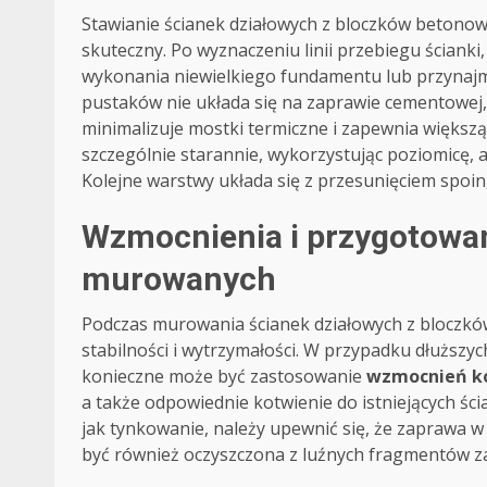
Stawianie ścianek działowych z bloczków betonowy
skuteczny. Po wyznaczeniu linii przebiegu ściank
wykonania niewielkiego fundamentu lub przynajm
pustaków nie układa się na zaprawie cementowej, 
minimalizuje mostki termiczne i zapewnia większą
szczególnie starannie, wykorzystując poziomicę, 
Kolejne warstwy układa się z przesunięciem spoi
Wzmocnienia i przygotowan
murowanych
Podczas murowania ścianek działowych z bloczków
stabilności i wytrzymałości. W przypadku dłuższy
konieczne może być zastosowanie
wzmocnień ko
a także odpowiednie kotwienie do istniejących śc
jak tynkowanie, należy upewnić się, że zaprawa w
być również oczyszczona z luźnych fragmentów za