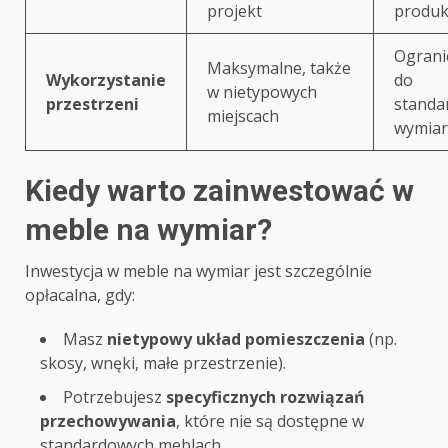
projekt
produk
Ograni
Maksymalne, także
Wykorzystanie
do
w nietypowych
przestrzeni
standa
miejscach
wymia
Kiedy warto zainwestować w
meble na wymiar?
Inwestycja w meble na wymiar jest szczególnie
opłacalna, gdy:
Masz
nietypowy układ pomieszczenia
(np.
skosy, wnęki, małe przestrzenie).
Potrzebujesz
specyficznych rozwiązań
przechowywania
, które nie są dostępne w
standardowych meblach.