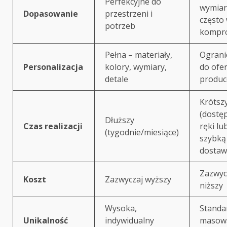
Perfekcyjne do
wymiar
Dopasowanie
przestrzeni i
często
potrzeb
kompr
Pełna – materiały,
Ograni
Personalizacja
kolory, wymiary,
do ofer
detale
produc
Krótsz
(dostę
Dłuższy
Czas realizacji
ręki lu
(tygodnie/miesiące)
szybką
dostaw
Zazwyc
Koszt
Zazwyczaj wyższy
niższy
Wysoka,
Standa
Unikalność
indywidualny
masow