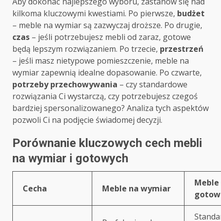
Aby dokonać najlepszego wyboru, zastanów się nad
kilkoma kluczowymi kwestiami. Po pierwsze,
budżet
– meble na wymiar są zazwyczaj droższe. Po drugie,
czas
– jeśli potrzebujesz mebli od zaraz, gotowe
będą lepszym rozwiązaniem. Po trzecie,
przestrzeń
– jeśli masz nietypowe pomieszczenie, meble na
wymiar zapewnią idealne dopasowanie. Po czwarte,
potrzeby przechowywania
– czy standardowe
rozwiązania Ci wystarczą, czy potrzebujesz czegoś
bardziej spersonalizowanego? Analiza tych aspektów
pozwoli Ci na podjęcie świadomej decyzji.
Porównanie kluczowych cech mebli
na wymiar i gotowych
Meble
Cecha
Meble na wymiar
gotow
Standa